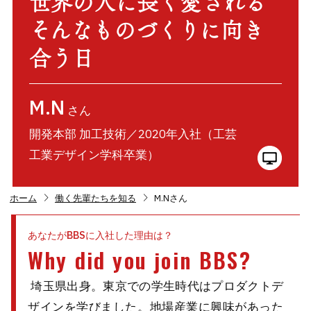
世界の人に長く愛される
そんなものづくりに向き
合う日
M.N
さん
開発本部 加工技術／2020年入社（工芸
工業デザイン学科卒業）
chevron_right
chevron_right
ホーム
働く先輩たちを知る
M.Nさん
あなたがBBSに入社した理由は？
Why did you join BBS?
埼玉県出身。東京での学生時代はプロダクトデ
ザインを学びました。地場産業に興味があった