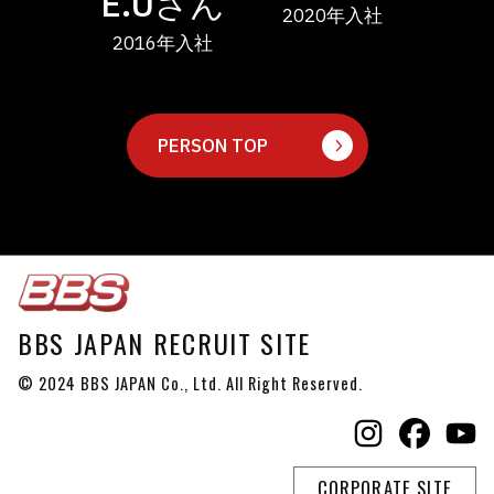
Uさん
2020年入社
2023年入社
20
年入社
PERSON TOP
BBS JAPAN RECRUIT SITE
© 2024 BBS JAPAN Co., Ltd. All Right Reserved.
CORPORATE SITE