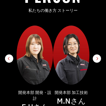
私たちの働き方 ストーリー
 開発・設
開発本部 加工技術
営業本部 海外営業
製造本
計
M.Nさん
S.Kさん
T.