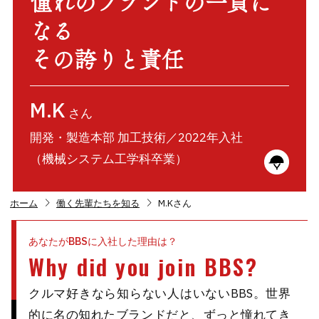
憧れのブランドの一員に
なる
その誇りと責任
M.K
さん
開発・製造本部 加工技術／2022年入社
（機械システム工学科卒業）
chevron_right
chevron_right
ホーム
働く先輩たちを知る
M.Kさん
あなたがBBSに入社した理由は？
Why did you join BBS?
クルマ好きなら知らない人はいないBBS。世界
的に名の知れたブランドだと、ずっと憧れてき